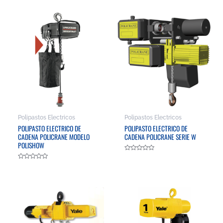
0
0
de
de
5
5
Polipastos Electricos
Polipastos Electricos
POLIPASTO ELECTRICO DE
POLIPASTO ELECTRICO DE
CADENA POLICRANE MODELO
CADENA POLICRANE SERIE W
POLISHOW
Valorado
en
Valorado
0
en
de
0
5
de
5