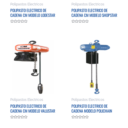
Polipastos Electricos
Polipastos Electricos
POLIPASTO ELECTRICO DE
POLIPASTO ELECTRICO DE
CADENA CM MODELO LODESTAR
CADENA CM MODELO SHOPSTAR
Valorado
Valorado
en
en
0
0
de
de
5
5
Polipastos Electricos
Polipastos Electricos
POLIPASTO ELECTRICO DE
POLIPASTO ELECTRICO DE
CADENA CM MODELO VALUSTAR
CADENA MODELO POLICHAIN
Valorado
Valorado
en
en