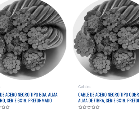
s
Cables
 DE ACERO NEGRO TIPO BOA, ALMA
CABLE DE ACERO NEGRO TIPO COBR
ERO, SERIE 6X19, PREFORMADO
ALMA DE FIBRA, SERIE 6X19, PRE
do
Valorado
en
0
de
5