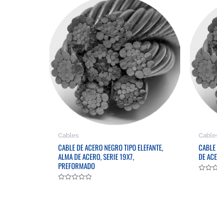
Cables
Cable
CABLE DE ACERO NEGRO TIPO ELEFANTE,
CABLE
ALMA DE ACERO, SERIE 19X7,
DE AC
PREFORMADO
Valora
en
Valorado
0
en
de
0
5
de
5