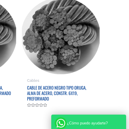
Cables
A,
CABLE DE ACERO NEGRO TIPO ORUGA,
FORMADO
ALMA DE ACERO, CONSTR. 6X19,
PREFORMADO
Valorado
en
0
de
¿Cómo puedo ayudarte?
5