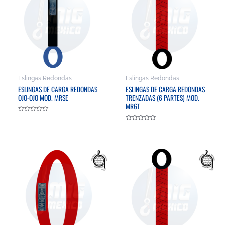
Eslingas Redondas
Eslingas Redondas
ESLINGAS DE CARGA REDONDAS
ESLINGAS DE CARGA REDONDAS
OJO-OJO MOD. MRSE
TRENZADAS (6 PARTES) MOD.
MR6T
Valorado
en
Valorado
0
en
de
0
5
de
5