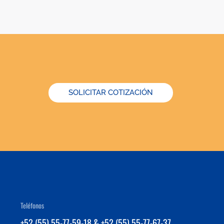
SOLICITAR COTIZACIÓN
Teléfonos
+52 (55) 55-77-59-18 & +52 (55) 55-77-67-37