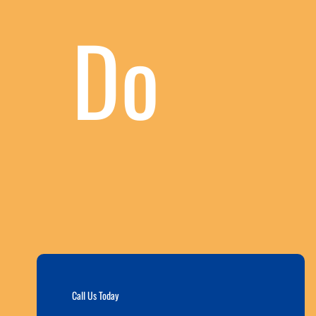
Do
Call Us Today