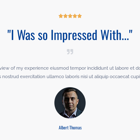
5





/
"I Was so Impressed With..."
5
review of my experience eiusmod tempor incididunt ut labore et d
nostrud exercitation ullamco laboris nisi ut aliquip occaecat cup
Albert Thomas