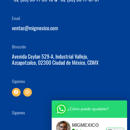
Email
ventas@migmexico.com
Dirección
Avenida Ceylan 529-A, Industrial Vallejo,
Azcapotzalco, 02300 Ciudad de México, CDMX
Siguenos
F
I
a
n
c
s
e
t
b
a
o
g
¿Cómo puedo ayudarte?
Siguenos
o
r
k
a
m
MIGMEXICO