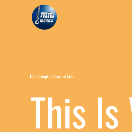
Ir
al
contenido
For a Complete Peace of Mind
This I