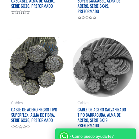
CASCABEL, ALMA DE ACERO,
SUPER CASCABEL, ALMA DE
SERIE 6X36, PREFORMADO
ACERO, SERIE 6X49,
PREFORMADO
Valorado
en
Valorado
0
en
de
0
5
de
5
Cables
Cables
CABLE DE ACERO NEGRO TIPO
CABLE DE ACERO GALVANIZADO
SUPERFLEX, ALMA DE FIBRA,
TIPO BARRACUDA, ALMA DE
SERIE 6X36, PREFORMADO
ACERO, SERIE 6X19,
PREFORMADO
Valorado
en
¿Cómo puedo ayudarte?
Valorado
0