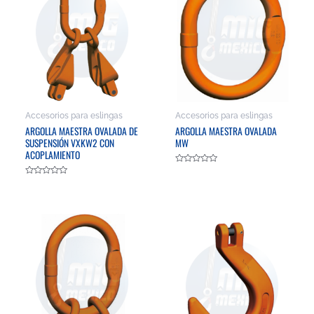
Accesorios para eslingas
Accesorios para eslingas
ARGOLLA MAESTRA OVALADA DE
ARGOLLA MAESTRA OVALADA
SUSPENSIÓN VXKW2 CON
MW
ACOPLAMIENTO
Valorado
en
Valorado
0
en
de
0
5
de
5