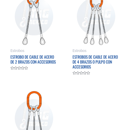
Estrobos
Estrobos
ESTROBO DE CABLE DE ACERO
ESTROBOS DE CABLE DE ACERO
DE 2 BRAZOS CON ACCESORIOS
DE 4 BRAZOS O PULPO CON
ACCESORIOS
Valorado
en
Valorado
0
en
de
0
5
de
5